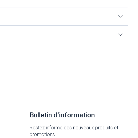
Yeux
Afficher plus
nti-insectes
Senteur
e
Bulletin d’information
CBD
Restez informé des nouveaux produits et
promotions