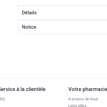
Massage
Afficher plus
Afficher plus
Détails
cessoires
Masques chirurgique
Notice
e
Compléments
Répulsifs a
nutritionnels
entation
peau irritée
Service à la clientèle
Votre pharmaci
Autobronzants
Rasage
FAQ
A propos de nous
Liens utiles