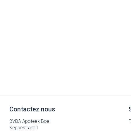
Cheveux
Piluliers et ac
Soins du visag
Taches de pigm
Peau sensible - 
Peau mixte
Peau terne
Afficher plus
Contactez nous
Ronflement
BVBA Apoteek Boel
Keppestraat 1