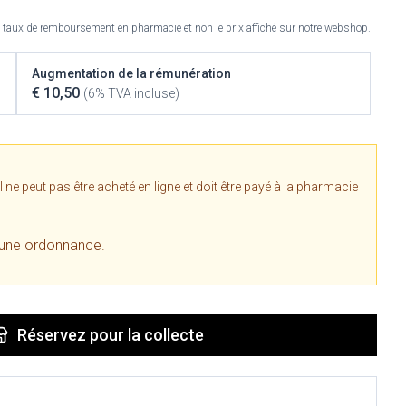
 taux de remboursement en pharmacie et non le prix affiché sur notre webshop.
tress
Puces et tiques
Augmentation de la rémunération
ins
Tests de diagnostic
Gorge et bouche
€ 10,50
(6% TVA incluse)
Alcootest
Comprimés à sucer
Bouche, gueule ou bec
Oreilles
érapie -
ttes
Tensiomètre
Spray - solution
aire
Bouchons d'oreilles
Test de cholestérol
e peut pas être acheté en ligne et doit être payé à la pharmacie
nsements
Nettoyage des oreilles
Cardiofréquencemètre
médicaux
Gouttes auriculaires
Afficher plus
 une ordonnance.
coagulant du
Réservez
pour la collecte
Matériel paramédical
Hémorroïdes
ie
Respiration et oxygène
olaire
Hygiène
ie
Salle de bains