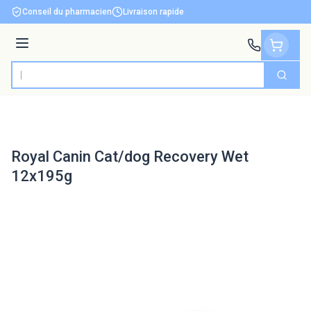
Aller au contenu
Conseil du pharmacien
Livraison rapide
Menu
Cherch
Rechercher
Royal Canin Cat/dog Recovery Wet
12x195g