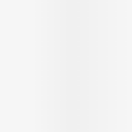
Massage
Afficher plus
Afficher plus
cessoires
Masques chirurgique
e
Compléments
Répulsifs a
nutritionnels
entation
peau irritée
Autobronzants
Rasage