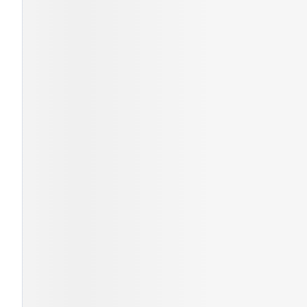
Cheveux
Piluliers et ac
Soins du visag
Taches de pigm
Peau sensible - 
Peau mixte
Peau terne
Afficher plus
Ronflement