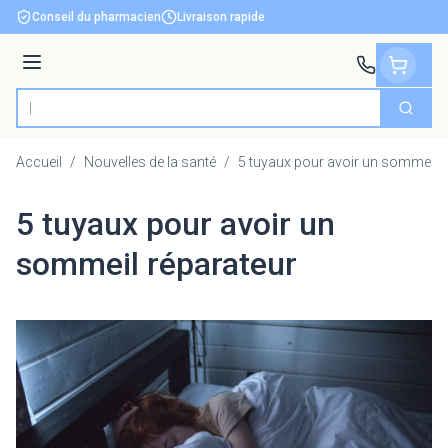
Aller au contenu
Conseil du pharmacien
Livraison rapide
Menu
Cherch
Rechercher
Accueil
/
Nouvelles de la santé
/
5 tuyaux pour avoir un sommeil r
5 tuyaux pour avoir un
sommeil réparateur