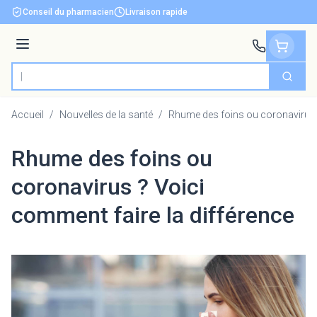
Aller au contenu
Conseil du pharmacien
Livraison rapide
Menu
Cherch
Rechercher
Accueil
/
Nouvelles de la santé
/
Rhume des foins ou coronavirus ?
Rhume des foins ou
coronavirus ? Voici
comment faire la différence