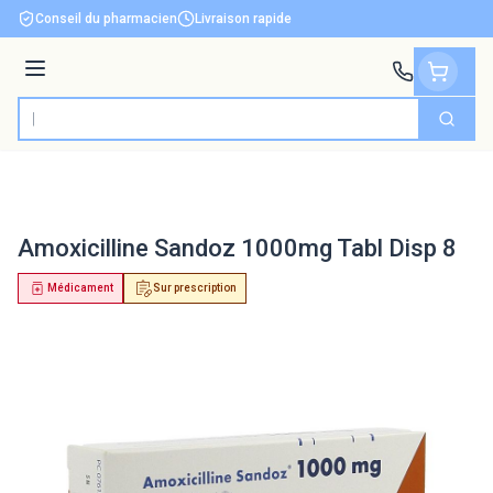
Aller au contenu
Conseil du pharmacien
Livraison rapide
Menu
Cherch
Rechercher
Amoxicilline Sandoz 1000mg Tabl Disp 8
Médicament
Sur prescription