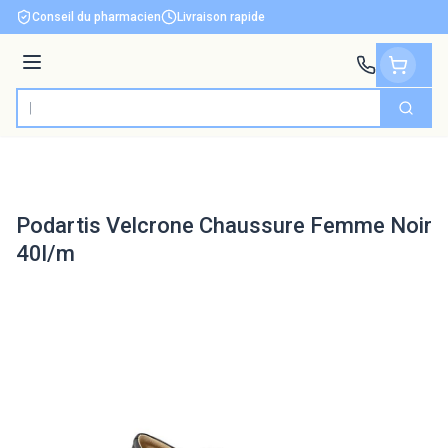
Aller au contenu
Conseil du pharmacien
Livraison rapide
Menu
Cherch
Rechercher
Podartis Velcrone Chaussure Femme Noir
40l/m