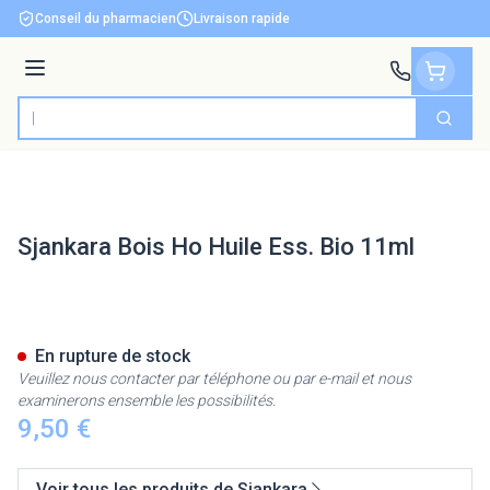
Aller au contenu
Conseil du pharmacien
Livraison rapide
Menu
Cherch
Rechercher
Sjankara Bois Ho Huile Ess. Bio 11ml
Sjankara Bois Ho Huile Ess. B
En rupture de stock
Veuillez nous contacter par téléphone ou par e-mail et nous
examinerons ensemble les possibilités.
9,50 €
Voir tous les produits de Sjankara